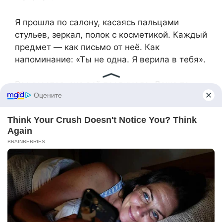
Я прошла по салону, касаясь пальцами
стульев, зеркал, полок с косметикой. Каждый
предмет — как письмо от неё. Как
напоминание: «Ты не одна. Я верила в тебя».
Разумеется, она всё продумала. Даже то,
как помочь мне вырваться из клетки,
которую я годами строила сама — из страха,
зависимости и молчания.
В тот вечер я вернулась домой поздно. Олег
ждал меня, сидел в кресле, как судья на
троне. Он начал говорить — о «семейных
ценностях», о «единстве», о том, что «мы
должны решать вместе», что мой «бунт»
разрушает семью, что «дети пострадают».