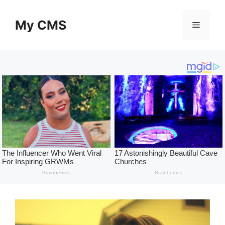
Skip
to
My CMS
Menu
content