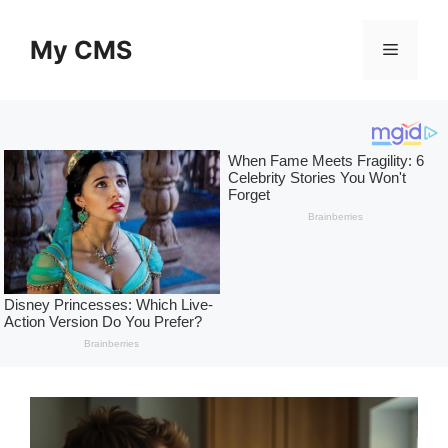
Skip
to
My CMS
Menu
content