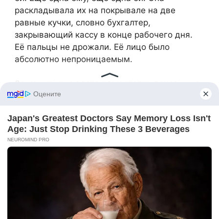
раскладывала их на покрывале на две
равные кучки, словно бухгалтер,
закрывающий кассу в конце рабочего дня.
Её пальцы не дрожали. Её лицо было
абсолютно непроницаемым.
Закончив, она взяла одну стопку денег и, не
пересчитывая, вернулась в гостиную. Муж и
свекровь замолчали, уставившись сначала
на неё, а потом на пачку купюр в её руке.
Она подошла к журнальному столику,
стоявшему между диваном и креслом, и
положила деньги ровно посередине. Не
бросила, не швырнула, а именно положила.
Как улику. Как окончательный расчёт.
— Это твоё, — её голос был ровным и тихим,
но в оглушённой тишине комнаты он