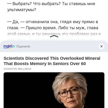
— Выбрать? Что выбрать? Ты ставишь мне
ультиматумы?
— Да, — отчеканила она, глядя ему прямо в
глаза. — Пришло время. Либо ты муж, глава
этой семьи, и ты решаешь эту проблему раз и
навсегда. Ты объясняешь своей маме, что
это наш дом и её визиты сюда закончены.
Либо ты сын. И тогда ты прямо сейчас
собираешь свои вещи и едешь к ней.
Утешать её, мерить ей давление и жить под
её крылом. Потому что я так больше жить не
буду. Выбор за тобой.
Его лицо исказилось. Это был не гнев, а
паника. Паника маленького мальчика,
которого заставляют принимать взрослое
решение. Вся его жизнь была построена на