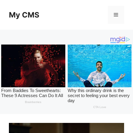
Skip
to
My CMS
Menu
content