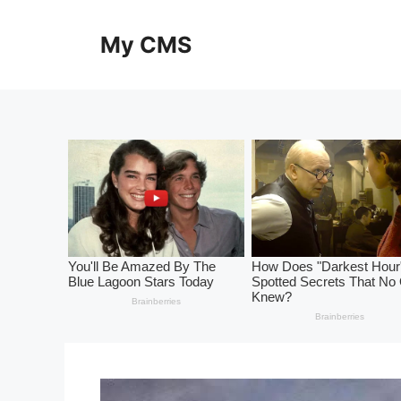
Skip
to
My CMS
content