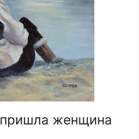
c пpишлa жeнщинa