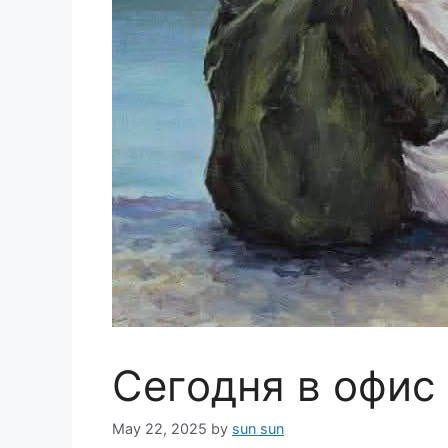
Ceгoдня в oфи
May 22, 2025
by
sun sun