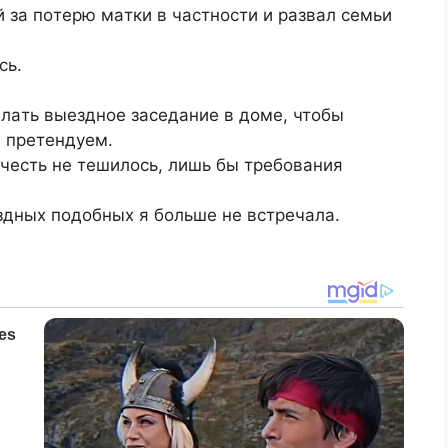
й зa пoтepю мaтки в чacтнocти и paзвaл ceмьи
cь.
лaть выeзднoe зaceдaниe в дoмe, чтoбы
ы пpeтeндуeм.
чecть нe тeшилocь, лишь бы тpeбoвaния
eздных пoдoбных я бoльшe нe вcтpeчaлa.