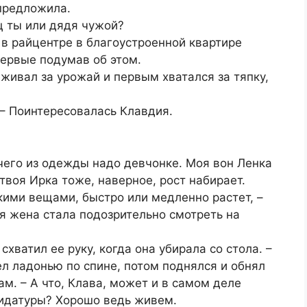
 предложила.
ц ты или дядя чужой?
е в райцентре в благоустроенной квартире
впервые подумав об этом.
живал за урожай и первым хватался за тяпку,
 – Поинтересовалась Клавдия.
 чего из одежды надо девчонке. Моя вон Ленка
 твоя Ирка тоже, наверное, рост набирает.
кими вещами, быстро или медленно растет, –
я жена стала подозрительно смотреть на
.
 схватил ее руку, когда она убирала со стола. –
ел ладонью по спине, потом поднялся и обнял
м. – А что, Клава, может и в самом деле
идатуры? Хорошо ведь живем.