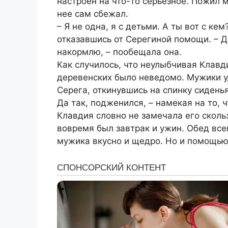
настроен на что-то серьезное. Пожил м
нее сам сбежал.
– Я не одна, я с детьми. А ты вот с к
отказавшись от Серегиной помощи. – Да
накормлю, – пообещала она.
Как случилось, что неулыбчивая Клавд
деревенских было неведомо. Мужики у
Серега, откинувшись на спинку сиденья
Да так, подженился, – намекая на то, ч
Клавдия словно не замечала его скольз
вовремя был завтрак и ужин. Обед вс
мужика вкусно и щедро. Но и помощью 