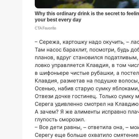
– Сережа, картошку надо окучить, – ла
Там насос барахлит, посмотри, будь до
планов, вдруг становился податливым,
ловко управляется Клавдия, в том числ
в шифоньере чистые рубашки, а постел
Клавдия, разметав на подушке волосы,
Осенью, набив старую сумку яблоками,
Отвези дочке гостинец. Только сумку м
Серега удивленно смотрел на Клавдию,
А зачем? Я же алименты исправно плачу
глупость сморозил.
– Все дети равны, – ответила она, – мои
Серегу еще больше охватило смятение.