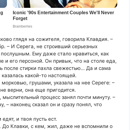
сково глядя на сожителя, говорила Клавдия. –
бр. – И Серега, не строивший серьезных
 послушным. Ему даже стало нравиться, как
е и его персоной. Он привык, что на столе еда,
ь после стирки пахла свежестью… Да и сама
 казалась какой-то настоящей.
 морковью, грушами, указала на нее Сереге: –
не верни, она еще пригодится.
 мыслительный процесс занял почти минуту. –
, – наконец сказал он и сразу понял, что
 едят, и твоя пусть ест.
 До Клавки, с кем, жил, даже не вспомнили о