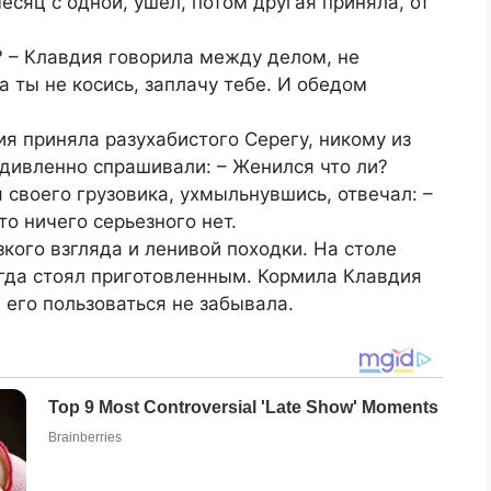
есяц с одной, ушел, потом другая приняла, от
ем? – Клавдия говорила между делом, не
 ты не косись, заплачу тебе. И обедом
ия приняла разухабистого Серегу, никому из
дивленно спрашивали: – Женился что ли?
 своего грузовика, ухмыльнувшись, отвечал: –
то ничего серьезного нет.
кого взгляда и ленивой походки. На столе
егда стоял приготовленным. Кормила Клавдия
его пользоваться не забывала.