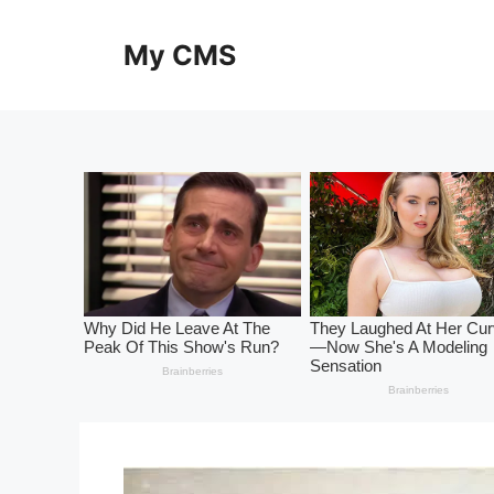
Skip
to
My CMS
content