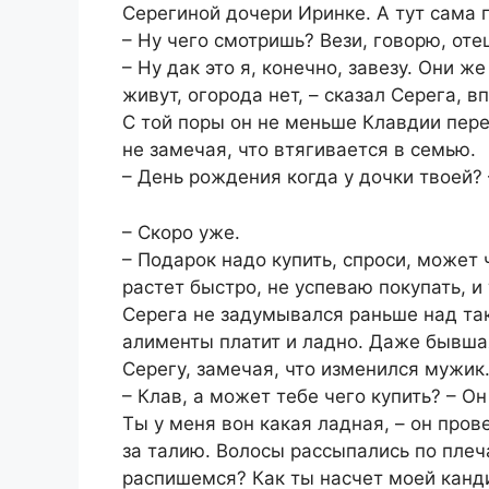
Серегиной дочери Иринке. А тут сама
– Ну чего смотришь? Вези, говорю, оте
– Ну дак это я, конечно, завезу. Они ж
живут, огорода нет, – сказал Серега, 
С той поры он не меньше Клавдии пере
не замечая, что втягивается в семью.
– День рождения когда у дочки твоей?
– Скоро уже.
– Подарок надо купить, спроси, может
растет быстро, не успеваю покупать, и
Серега не задумывался раньше над та
алименты платит и ладно. Даже бывша
Серегу, замечая, что изменился мужик
– Клав, а может тебе чего купить? – Он
Ты у меня вон какая ладная, – он пров
за талию. Волосы рассыпались по плеча
распишемся? Как ты насчет моей канд