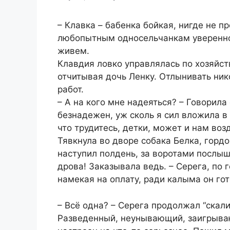
– Клавка – бабенка бойкая, нигде не п
любопытным односельчанкам уверенно.
живем.
Клавдия ловко управлялась по хозяйст
отчитывая дочь Ленку. Отлынивать нико
работ.
– А на кого мне надеяться? – Говорила 
безнадежен, уж сколь я сил вложила в 
что трудитесь, детки, может и нам воз
Тявкнула во дворе собака Белка, гордо
наступил полдень, за воротами послыш
дрова! Заказывала ведь. – Серега, по 
намекая на оплату, ради калыма он гот
– Всё одна? – Серега продолжал “скалит
Разведенный, неунывающий, заигрыва