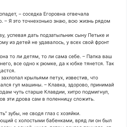
ропадет, – соседка Егоровна отвечала
 – Я это точнехонько знаю, всю жизнь рядом
ву, успевая дать подзатыльник сыну Петьке и
му из детей не удавалось, у всех свой фронт
она то ли детям, то ли сама себе. – Папка ваш
него, все одно к рюмке, да к юбке тянется. Так
дастся.
 захлопал крыльями петух, известив, что
ался гул машины. – Клавка, здорово, принимай
годам чуть старше Клавдии, хитро подмигнул,
ов эти дрова сам в поленницу сложить.
ь” зубы, не сводя глаз с хозяйки.
ющий с холостыми бабенками, вряд ли он был