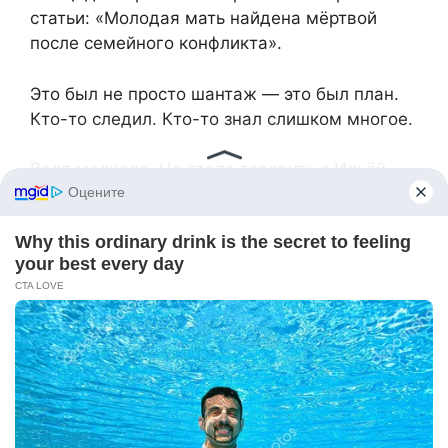
статьи: «Молодая мать найдена мёртвой
после семейного конфликта».
Это был не просто шантаж — это был план.
Кто-то следил. Кто-то знал слишком многое.
Валя молчала. Не стала говорить с Ильёй.
Страх парализовал. Она начала проверять
документы тайно. Оказалось, он менял
фамилию три года назад. Ранее —
судимость. За драку. За угрозы. За
«самозащиту», как было написано в одной из
заметок.
Однажды ночью она заглянула в его кабинет.