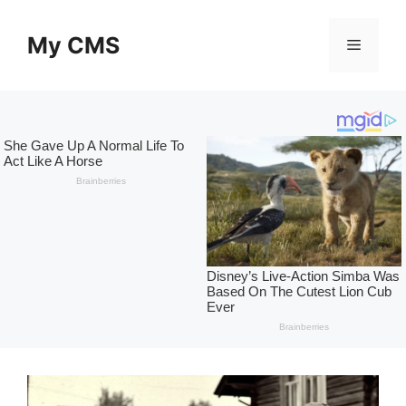
Skip
to
My CMS
Menu
content