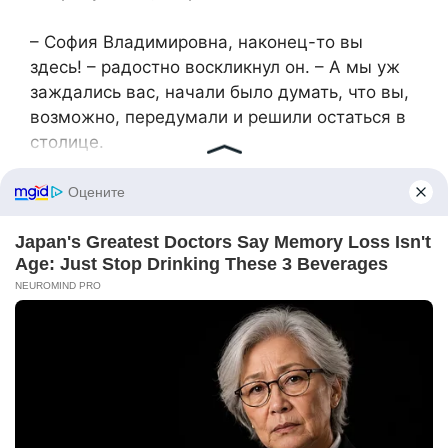
– София Владимировна, наконец-то вы
здесь! – радостно воскликнул он. – А мы уж
заждались вас, начали было думать, что вы,
возможно, передумали и решили остаться в
столице.
– Не передумала, Геннадий Иванович, –
ответила я с улыбкой. – Просто мне хотелось
предварительно, до официального
вступления в должность, поближе
познакомиться с коллективом и с порядками
в больнице.