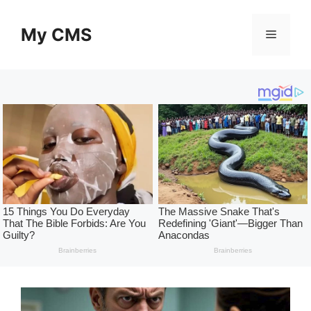
Skip
to
My CMS
Menu
content