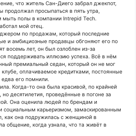
ение, что житель Сан-Диего забрал джекпот,
ы продолжал просыпаться в пять утра,
мыть полы в компании Intrepid Tech.
работал мой отец.
джером по продажам, который последние
дые и амбициозные продавцы обгоняют его по
т восемь лет, он был озлоблен из-за
лся поддерживать иллюзию успеха. Всё в нём
нный премиальный седан, который он не мог
м клубе, оплачиваемое кредитками, постоянные
 едва его помнили.
ила. Когда-то она была красивой, по крайней
, но десятилетия, проведённые в погоне за
ной. Она оценила людей по брендам и
ли социальным карьеризмом, замаскированным
л, как она подружилась с женщиной в
а общение, когда узнала, что та живёт в