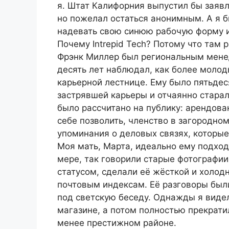
я. Штат Калифорния выпустил бы заявл
но пожелал остаться анонимным. А я б
надевать свою синюю рабочую форму и 
Почему Intrepid Tech? Потому что там 
Фрэнк Миллер был региональным мене
десять лет наблюдал, как более моло
карьерной лестнице. Ему было пятьдеся
застрявшей карьеры и отчаянно стара
было рассчитано на публику: арендова
себе позволить, членство в загородно
упоминания о деловых связях, которые
Моя мать, Марта, идеально ему подход
мере, так говорили старые фотографии
статусом, сделали её жёсткой и холод
почтовым индексам. Её разговоры бы
под светскую беседу. Однажды я виде
магазине, а потом полностью прекратил
менее престижном районе.