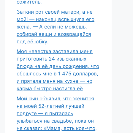
сожитель.
Заткни рот своей матери, а не
мой! — наконец вспыхнула его
жена. — А если не можешь,
собирай вещи и возвращайся
под её юбку.
Моя невестка заставила меня
приготовить 24 изысканных
блюда на её день рождения, что
обошлось мне в 1 475 долларов,
и прятала меня на кухне — но
карма быстро настигла её
Мой сын объявил, что женится
на моей 52-летней лучшей
подруге — я пыталась
улыбаться на свадьбе, пока он
не сказал: «Мама, есть кое-что,