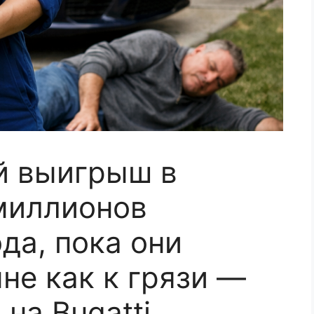
й выигрыш в
миллионов
да, пока они
не как к грязи —
 на Bugatti