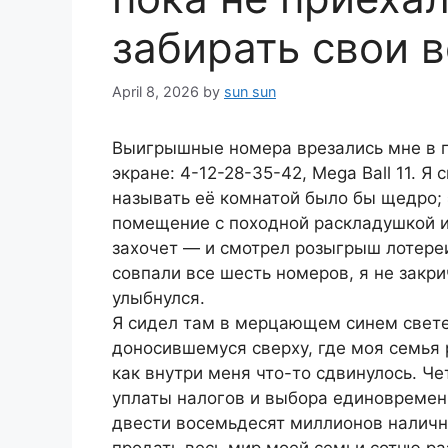
забирать свои 
April 8, 2026
by
sun sun
Выигрышные номера врезались мне в па
экране: 4-12-28-35-42, Mega Ball 11. Я
называть её комнатой было бы щедро;
помещение с походной раскладушкой и
захочет — и смотрел розыгрыш лотереи
совпали все шесть номеров, я не закри
улыбнулся.
Я сидел там в мерцающем синем свете 
доносившемуся сверху, где моя семья 
как внутри меня что-то сдвинулось. Ч
уплаты налогов и выбора единовремен
двести восемьдесят миллионов наличны
продать весь мир моей семьи сотню ра