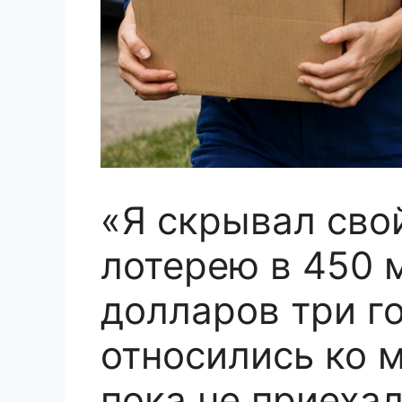
«Я скрывал сво
лотерею в 450 
долларов три го
относились ко м
пока не приехал