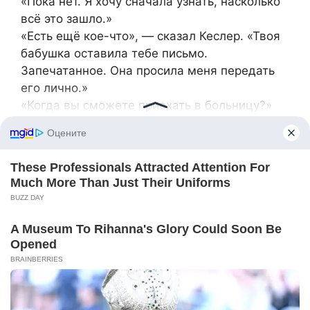
«Пока нет. Я хочу сначала узнать, насколько
всё это зашло.»
«Есть ещё кое-что», — сказал Кеслер. «Твоя
бабушка оставила тебе письмо.
Запечатанное. Она просила меня передать
его лично.»
«Когда вы сможете приехать в больницу?»
«Завтра утром. В девять.»
В ту ночь мой отец снова пришёл, принёс
жёлтые розы и банановый хлеб, который
испекла Мередит. Он поцеловал меня в лоб и
сел с вздохом человека, несущего огромный
груз. Он хорошо играл эту роль. Я видела это
всю свою жизнь.
«Врачи говорят, что ты выйдешь через
неделю», — сказал он, сжимая мою руку.
«Мы обо всем позаботимся.»
«Спасибо, папа.»