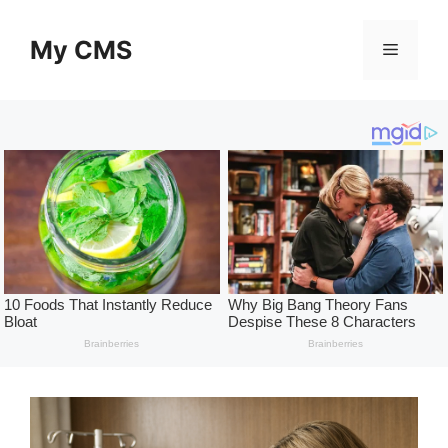
Skip
to
My CMS
Menu
content