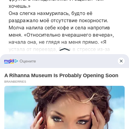
хочешь.»
Она слегка нахмурилась, будто её
раздражало моё отсутствие покорности.
Молча налила себе кофе и села напротив
меня. «Относительно вчерашнего вечера»,
начала она, не глядя на меня прямо. «Я
устала от переезда, была в стрессе из-за
ситуации. Мне не следовало говорить с
тобой так.»
Это было не настоящее извинение. Это было
оправдание. В её голосе не было ни капли
раскаяния, только удобство попытки уладить
ситуацию. Годы назад я бы согласилась на
эти пустые слова лишь ради мира. Но
больше нет.
«Линда», сказал я спокойно, встретив её
взгляд. «Мы оба знаем, что ты сказала
именно то, что хотела сказать. А вот что ты