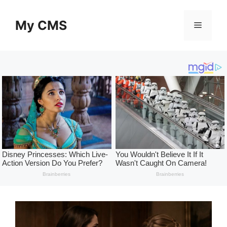
Skip
to
My CMS
Menu
content