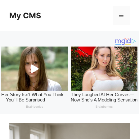
Skip
to
My CMS
Menu
content