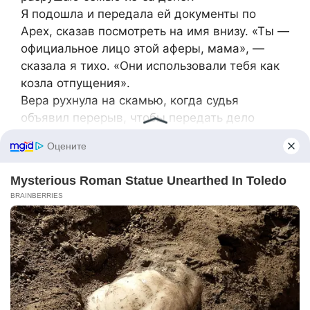
Я подошла и передала ей документы по
Apex, сказав посмотреть на имя внизу. «Ты —
официальное лицо этой аферы, мама», —
сказала я тихо. «Они использовали тебя как
козла отпущения».
Вера рухнула на скамью, когда судья
объявил перерыв, чтобы передать дело
федеральным прокурорам. В коридоре Шейн
прижал Доминика к стене, а Бриэль рыдала
на полу.
Моя мать схватила меня за руку, умоляя о
помощи и утверждая, что не знала, что
подписывала. Я отняла её пальцы и сказала
ей наслаждаться урожаем семьи, которую
она выбрала.
Через шесть месяцев Доминика лишили
лицензии и обвинили по федеральным
статьям за мошенничество с проводами и