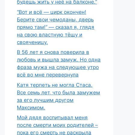
будешь жить у неё на балконе.”
“Вот и всё — цирк окончен!
Берите свои чемоданы, дверь
прямо там!” — сказал я, глядя
на свою властную тёщу и
свояченицу.
В 56 лет я снова поверила в
любовь и вышла замуж. Но одна
фраза мужа на следующее утро
всё во мне перевернула
Катя терпеть не могла Стаса.
Все семь лет, что была замужем
за его лучшим другом
Максимом.
Мой дядя воспитывал меня
после смерти моих родителей –
пока его смерть не раскрыла