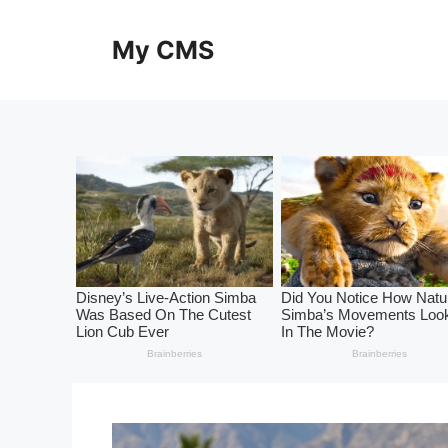
Skip
to
My CMS
content