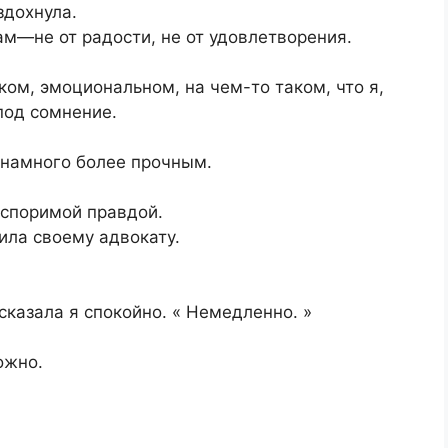
здохнула.
ам—не от радости, не от удовлетворения.
ком, эмоциональном, на чем-то таком, что я,
под сомнение.
о намного более прочным.
споримой правдой.
нила своему адвокату.
сказала я спокойно. « Немедленно. »
ожно.