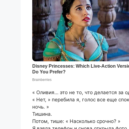
« Оливия… это не то, что делается за о
« Нет, » перебила я, голос все еще спо
ночь. »
Тишина.
Потом, тише: « Насколько срочно? »
Я взяла телефон и снова открыла фото.