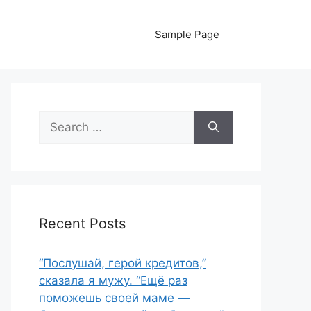
Sample Page
Search
for:
Recent Posts
“Послушай, герой кредитов,”
сказала я мужу. “Ещё раз
поможешь своей маме —