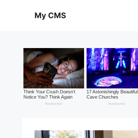
Skip
to
My CMS
content