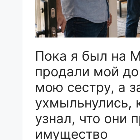
Пока я был на 
продали мой до
мою сестру, а з
ухмыльнулись, к
узнал, что они 
имущество