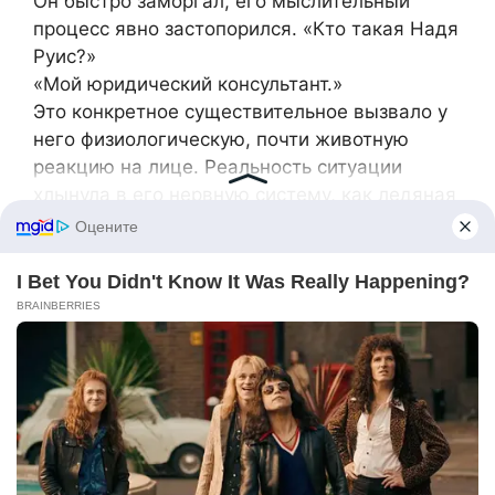
Он быстро заморгал, его мыслительный
процесс явно застопорился. «Кто такая Надя
Руис?»
«Мой юридический консультант.»
Это конкретное существительное вызвало у
него физиологическую, почти животную
реакцию на лице. Реальность ситуации
хлынула в его нервную систему, как ледяная
вода по лабиринту труб, и я наблюдала, как
он поэтапно осознаёт каждое
разрушительное последствие. Обнаруженная
интрига — это управляемый кризис, бытовой
спор, который можно урегулировать,
манипулировать или сгладить обещаниями.
Измена, прошедшая финансовую проверку,
задокументированная и переданная
семейному юристу, становилась совершенно
иного, непреодолимого масштаба