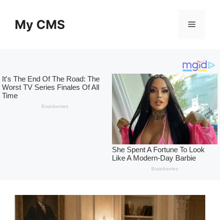
Skip
to
My CMS
Menu
content