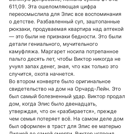
611,09. Эта ошеломляющая цифра
переосмыслила для Элис все воспоминания
о детстве. Разбавленный суп, заштопанные
рюкзаки, продуваемая квартира над аптекой
— это были не признаки бедности. Это были
детали гениального, мучительного
камуфляжа. Маргарет носила потрепанное
пальто десять лет, чтобы Виктор никогда не
учуял запах денег, зная, что как только это
случится, охота начнется.
Во втором конверте было оригинальное
свидетельство на дом на Орчард-Лейн. Это
был самый болезненный удар. Виктор продал
дом, когда Элис было двенадцать,
утверждая, что он «разбирается», прежде
чем семья потеряет всё. На самом деле дом
был оформлен в траст для Элис ее матерью
Лидией до самой смерти. Виктор устроил