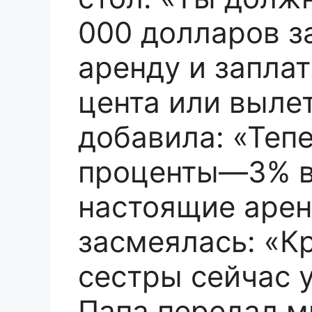
000 долларов з
аренду и запла
цента или выле
добавила: «Теп
проценты—3% в
настоящие арен
засмеялась: «К
сестры сейчас у
Папа передал м