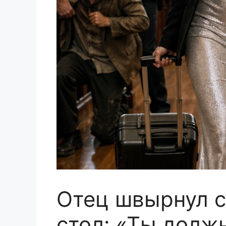
Отец швырнул с
стол: «Ты должн