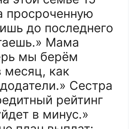
а просроченную
тишь до последнего
таешь.» Мама
ерь мы берём
 месяц, как
додатели.» Сестра
редитный рейтинг
йдет в минус.»
не план выплат: