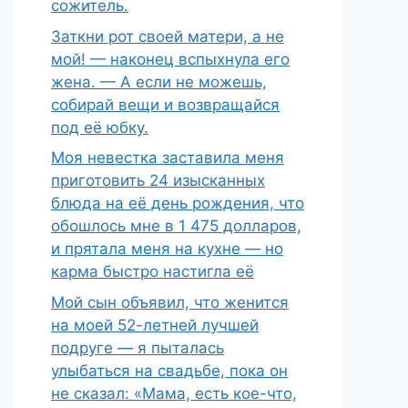
сожитель.
Заткни рот своей матери, а не
мой! — наконец вспыхнула его
жена. — А если не можешь,
собирай вещи и возвращайся
под её юбку.
Моя невестка заставила меня
приготовить 24 изысканных
блюда на её день рождения, что
обошлось мне в 1 475 долларов,
и прятала меня на кухне — но
карма быстро настигла её
Мой сын объявил, что женится
на моей 52-летней лучшей
подруге — я пыталась
улыбаться на свадьбе, пока он
не сказал: «Мама, есть кое-что,