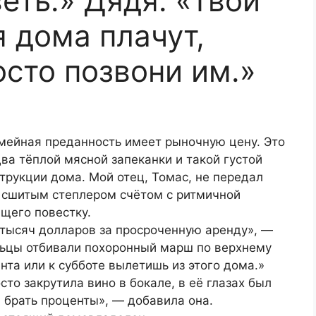
еть.» Дядя: «Твои
 дома плачут,
осто позвони им.»
семейная преданность имеет рыночную цену. Это
ва тёплой мясной запеканки и такой густой
струкции дома. Мой отец, Томас, не передал
лу сшитым степлером счётом с ритмичной
щего повестку.
 тысяч долларов за просроченную аренду», —
альцы отбивали похоронный марш по верхнему
нта или к субботе вылетишь из этого дома.»
сто закрутила вино в бокале, в её глазах был
 брать проценты», — добавила она.