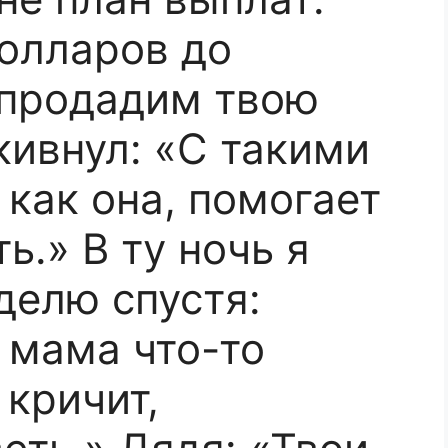
олларов до
 продадим твою
кивнул: «С такими
 как она, помогает
ь.» В ту ночь я
делю спустя:
 мама что-то
 кричит,