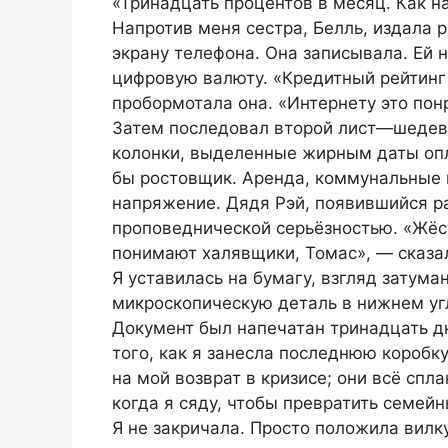
«Тринадцать процентов в месяц. Как 
Напротив меня сестра, Белль, издала 
экрану телефона. Она записывала. Ей 
цифровую валюту. «Кредитный рейтинг 
пробормотала она. «Интернету это пон
Затем последовал второй лист—шедев
колонки, выделенные жирным даты опл
бы ростовщик. Аренда, коммунальные 
напряжение. Дядя Рэй, появившийся ра
проповеднической серьёзностью. «Жёс
понимают халявщики, Томас», — сказал
Я уставилась на бумагу, взгляд затума
микроскопическую деталь в нижнем уг
Документ был напечатан тринадцать дн
того, как я занесла последнюю коробк
на мой возврат в кризисе; они всё спл
когда я сяду, чтобы превратить семей
Я не закричала. Просто положила вилк