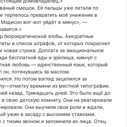
настоящий домовладелец.»
рваный смешок. Её пальцы уже летали по
не терпелось превратить моё унижение в
Мэдисон вот-вот уйдёт в минус», —
равится.»
р бюрократической злобы. Аккуратные
аты и список штрафов, от которых покраснел
и новая строка: Доплата за эмоциональное
ди бесплатной еды и зрелища, кивнул с
ткая любовь — единственный язык, который
 он, потянувшись за маслом.
нился. Но потом взгляд зацепился за
лу—отметку времени из местной типографии.
ей назад. Тринадцать дней. Это было ещё до
у в свою детскую комнату. Они не реагировали
анировали. Они выучили свои роли и ждали,
ный ужин в засаду с высокими ставками.
у с тихим звоном и запомнила их лица. Отец