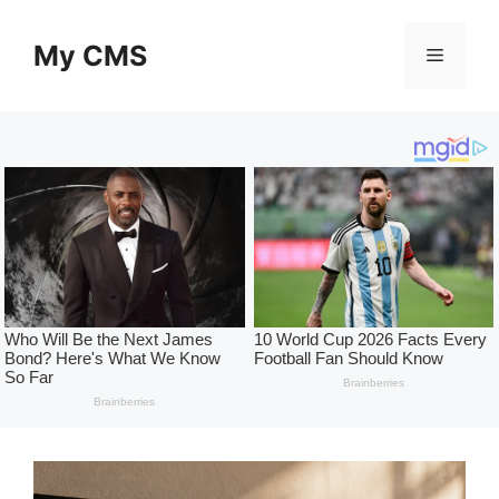
Skip
to
My CMS
Menu
content