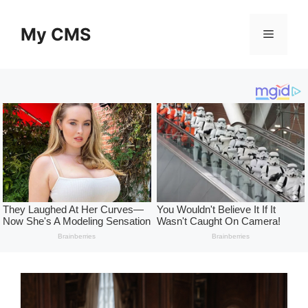
Skip
to
My CMS
Menu
content