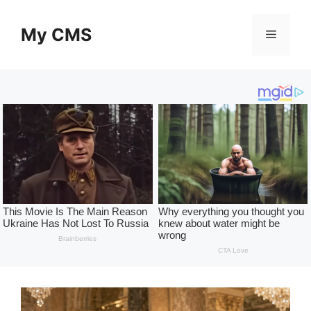
Skip
to
My CMS
Menu
content