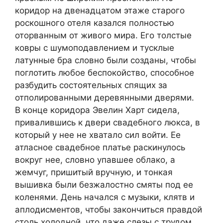
коридор на двенадцатом этаже старого
роскошного отеля казался полностью
оторванным от живого мира. Его толстые
ковры с шумоподавлением и тусклые
латунные бра словно были созданы, чтобы
поглотить любое беспокойство, способное
разбудить состоятельных спящих за
отполированными деревянными дверями.
В конце коридора Эвелин Харт сидела,
привалившись к двери свадебного люкса, в
который у нее не хватало сил войти. Ее
атласное свадебное платье раскинулось
вокруг нее, словно упавшее облако, а
жемчуг, пришитый вручную, и тонкая
вышивка были безжалостно смяты под ее
коленями. День начался с музыки, клятв и
аплодисментов, чтобы закончиться правдой
столь холодной, что даже слезы с трудом