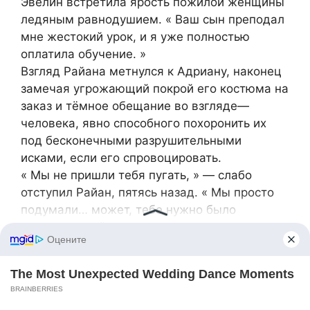
Эвелин встретила ярость пожилой женщины
ледяным равнодушием. « Ваш сын преподал
мне жестокий урок, и я уже полностью
оплатила обучение. »
Взгляд Райана метнулся к Адриану, наконец
замечая угрожающий покрой его костюма на
заказ и тёмное обещание во взгляде—
человека, явно способного похоронить их
под бесконечными разрушительными
исками, если его спровоцировать.
« Мы не пришли тебя пугать, » — слабо
отступил Райан, пятясь назад. « Мы просто
подумали… может, тебе нужно было
завершить всё. »
« Завершение для меня наступило в тот
момент, когда я поняла, что твоё отсутствие
— это подарок, а не потеря, » — заявила
Эвелин. Она подошла к тяжёлой стеклянной