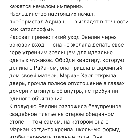
кажется началом империи».
«Большинство настоящих начал, —
пробормотал Адриан, — выглядят в точности
как катастрофы».
Рассвет принес тихий уход Эвелин через
боковой вход — она не желала делать свое
горе утренним зрелищем для идеально
одетых чужаков. Обойдя квартиру, которую
делила с Райаном, она пришла в скромный
дом своей матери. Мэриан Харт открыла
дверь, прочла полное опустошение в глазах
дочери и втянула её внутрь, не требуя ни
единого объяснения.
К полудню Эвелин разложила безупречное
свадебное платье на старом обеденном
столе — том самом, на котором она с
Мэриан когда-то кроила школьную форму,
чтобы пережить трудные годы. Она