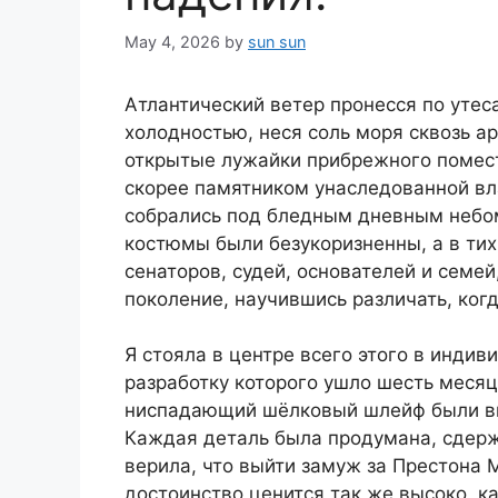
May 4, 2026
by
sun sun
Атлантический ветер пронесся по уте
холодностью, неся соль моря сквозь а
открытые лужайки прибрежного поместь
скорее памятником унаследованной вла
собрались под бледным дневным небом
костюмы были безукоризненны, а в тих
сенаторов, судей, основателей и семей
поколение, научившись различать, когд
Я стояла в центре всего этого в индив
разработку которого ушло шесть месяц
ниспадающий шёлковый шлейф были выб
Каждая деталь была продумана, сдержа
верила, что выйти замуж за Престона 
достоинство ценится так же высоко, ка