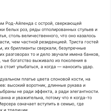
сам Род-Айленда с острой, сверкающей
рки белых роз, ряды отполированных стульев и
я, столь величественного, что оно казалось
сти, чем частной резиденцией. Триста гостей
, их бриллианты сверкали, безупречные
их разговорах то и дело звучали имена банков,
, чье богатство выживало из поколения в
а стоит улыбаться, а когда — наносить удар.
идуальном платье цвета слоновой кости, на
ев: высокий воротник, длинные рукава и
раны не ради эффекта, а ради элегантности.
нна и уважительна, потому что я когда-то
Мерсера означает вступить в семью, где
к и традиции.