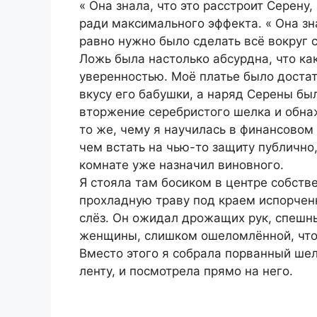
« Она знала, что это расстроит Серену
ради максимального эффекта. « Она зна
равно нужно было сделать всё вокруг с
Ложь была настолько абсурдна, что ка
уверенностью. Моё платье было доста
вкусу его бабушки, а наряд Серены б
вторжение серебристого шелка и обнаж
то же, чему я научилась в финансовом
чем встать на чью-то защиту публично
комнате уже назначил виновного.
Я стояла там босиком в центре собст
прохладную траву под краем испорченн
слёз. Он ожидал дрожащих рук, спеш
женщины, слишком ошеломлённой, что
Вместо этого я собрала порванный шелк
ленту, и посмотрела прямо на него.