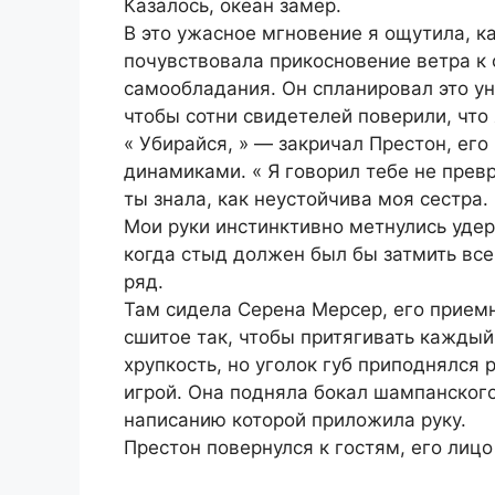
Казалось, океан замер.
В это ужасное мгновение я ощутила, к
почувствовала прикосновение ветра к с
самообладания. Он спланировал это у
чтобы сотни свидетелей поверили, что 
« Убирайся, » — закричал Престон, ег
динамиками. « Я говорил тебе не превр
ты знала, как неустойчива моя сестра. 
Мои руки инстинктивно метнулись удерж
когда стыд должен был бы затмить все
ряд.
Там сидела Серена Мерсер, его приемн
сшитое так, чтобы притягивать каждый
хрупкость, но уголок губ приподнялся 
игрой. Она подняла бокал шампанского
написанию которой приложила руку.
Престон повернулся к гостям, его лицо