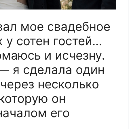
ал мое свадебное
х у сотен гостей…
омаюсь и исчезну.
 — я сделала один
 через несколько
 которую он
началом его