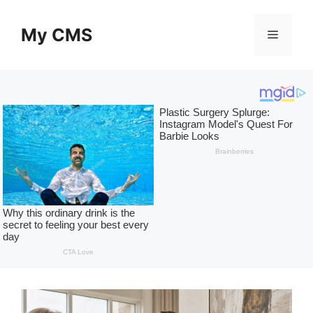
Skip
to
My CMS
Menu
content