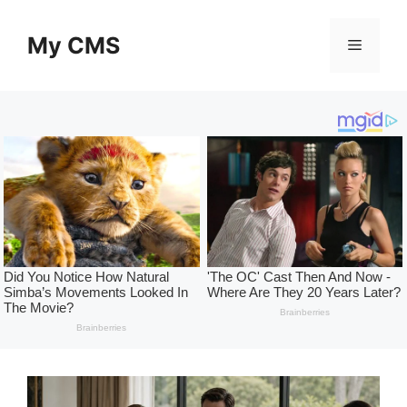
Skip
to
My CMS
Menu
content