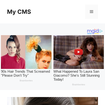
Skip
to
My CMS
Menu
content