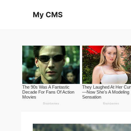
Skip
to
My CMS
content