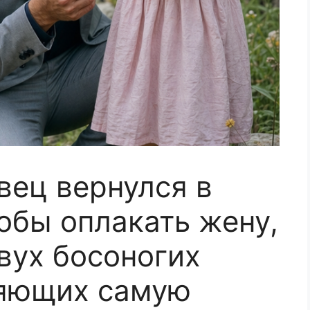
ец вернулся в
обы оплакать жену,
вух босоногих
няющих самую