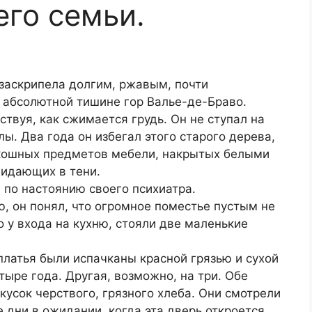
его семьи.
заскрипела долгим, ржавым, почти
 абсолютной тишине гор Валье-де-Браво.
ствуя, как сжимается грудь. Он не ступал на
ы. Два года он избегал этого старого дерева,
оскошных предметов мебели, накрытых белыми
жидающих в тени.
 по настоянию своего психиатра.
ю, он понял, что огромное поместье пустым не
о у входа на кухню, стояли две маленькие
платья были испачканы красной грязью и сухой
тыре года. Другая, возможно, на три. Обе
усок черствого, грязного хлеба. Они смотрели
е дни в ожидании, когда эта дверь откроется.