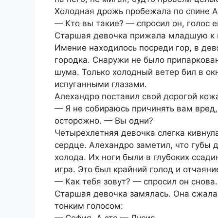
Холодная дрожь пробежала по спине А
— Кто вы такие? — спросил он, голос 
Старшая девочка прижала младшую к гр
Имение находилось посреди гор, в де
городка. Снаружи не было припаркован
шума. Только холодный ветер бил в окн
испуганными глазами.
Алехандро поставил свой дорогой кож
— Я не собираюсь причинять вам вред
осторожно. — Вы одни?
Четырехлетняя девочка слегка кивнул
сердце. Алехандро заметил, что губы 
холода. Их ноги были в глубоких ссади
игра. Это был крайний голод и отчаяни
— Как тебя зовут? — спросил он снова.
Старшая девочка замялась. Она сжала
тонким голосом:
— София. А это — Лусия.