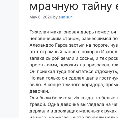
мрачную тайну 
May 6, 2026
by
sun sun
Тяжелая махагоновая дверь поместья 
человеческим стоном, разнесшимся по
Алехандро Гарса застыл на пороге, чув
этот огромный ранчо с похорон Изабелл
запаха сырой земли и сосны, и тех р
простынями, похожих на призраков, о
Он приехал туда попытаться отдохнуть,
Но как только он сделал шаг в гостину
было. В конце темного коридора, прям
девочки.
Они были босиком. Их когда-то белые 
травой. Одна девочка выглядела на че
держали в дрожащих маленьких руках к
на него, не мигая, будто провели целы