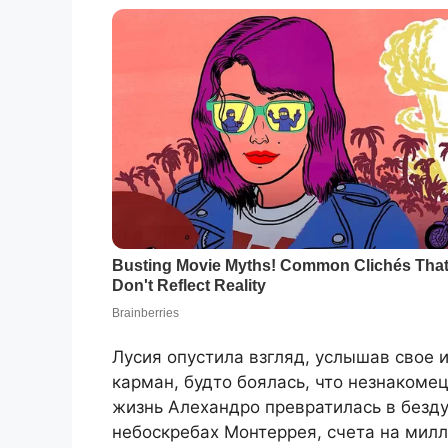
Лусия опустила взгляд, услышав свое и
карман, будто боялась, что незнакоме
жизнь Алехандро превратилась в безд
небоскребах Монтеррея, счета на мил