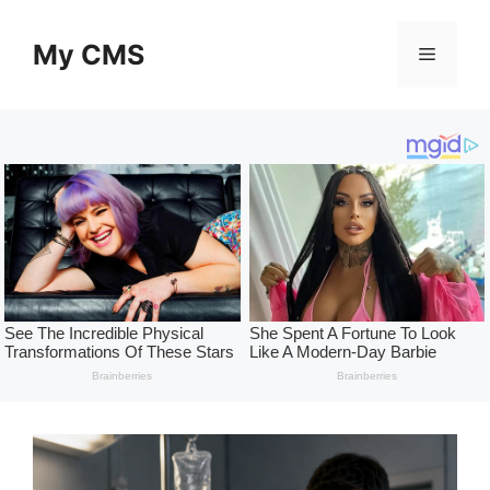
Skip
to
My CMS
Menu
content