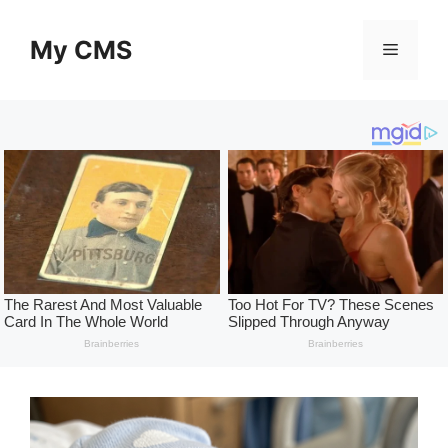
Skip
to
My CMS
Menu
content