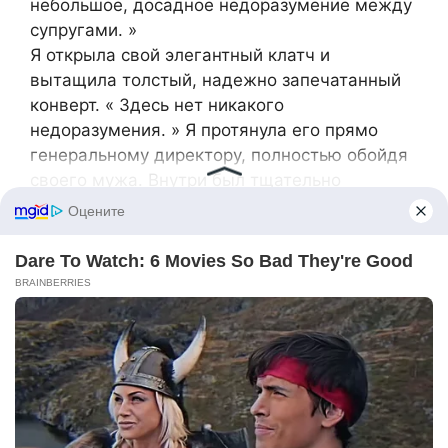
небольшое, досадное недоразумение между
супругами. »
Я открыла свой элегантный клатч и
вытащила толстый, надежно запечатанный
конверт. « Здесь нет никакого
недоразумения. » Я протянула его прямо
генеральному директору, полностью обойдя
своего мужа. Внутри был тщательно
составленный досье: корпоративные отчеты
о расходах, идеально совпадающие с
романтическими гостиничными
проживанием, поддельные ужины с
клиентами, списанные на компанию, и
неоспоримые, неопровержимые
доказательства неправомерного
использования служебных средств на их
роман.
Эстебан смотрел на конверт так, будто я