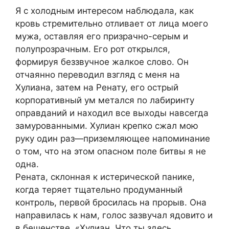
Я с холодным интересом наблюдала, как
кровь стремительно отливает от лица моего
мужа, оставляя его призрачно-серым и
полупрозрачным. Его рот открылся,
формируя беззвучное жалкое слово. Он
отчаянно переводил взгляд с меня на
Хулиана, затем на Ренату, его острый
корпоративный ум метался по лабиринту
оправданий и находил все выходы навсегда
замурованными. Хулиан крепко сжал мою
руку один раз—приземляющее напоминание
о том, что на этом опасном поле битвы я не
одна.
Рената, склонная к истерической панике,
когда теряет тщательно продуманный
контроль, первой бросилась на прорыв. Она
направилась к нам, голос зазвучал ядовито и
в бешенстве. «Хулиан. Что ты здесь