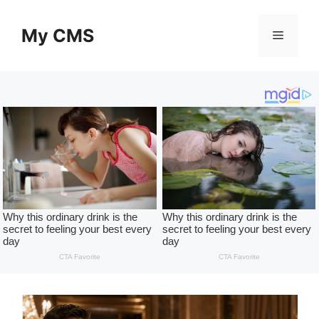
Skip
to
My CMS
Menu
content