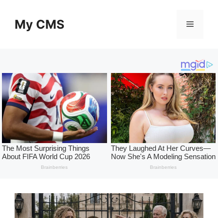
Skip
to
My CMS
Menu
content