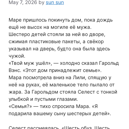
May 7, 2026
by
sun sun
Маре пришлось покинуть дом, пока дождь
ещё не высох на могиле её мужа.
Шестеро детей стояли за ней во дворе,
сжимая пластиковые пакеты, а свёкор
указывал на дверь, будто она была здесь
чужой.
«Твой муж ушёл», — холодно сказал Гарольд
Вэнс. «Этот дом принадлежит семье».
Мара посмотрела вниз на Лили, спящую у
неё на руках, её маленькое тело пылало от
жара. За Гарольдом стояла Селест с тонкой
улыбкой и пустыми глазами.
«Семья?» — тихо спросила Мара. «Я
подарила вашему сыну шестерых детей».
Селест рассмеялась. «Шесть обуз. Шесть