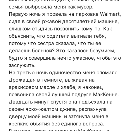
семья выбросила меня как мусор.
Первую ночь я провела на парковке Walmart,
сидя в своей ржавой десятилетней машине,
слишком стыдясь позвонить кому-то. Как
объяснить, что родители выгнали тебя,
потому что сестра сказала, что ты ее
делаешь больной? Это казалось безумием,
будто я совершила нечто ужасное, чтобы это
заслужить.
На третью ночь одиночество меня сломало.
Дрожащая в темноте, выживая на
арахисовом масле и хлебе, я наконец
позвонила своей лучшей подруге МакКенне.
Двадцать минут спустя она подъехала на
своем ярко-желтом джипе, распахнула
дверцу моей машины и затянула меня в
крепкие объятия без единого вопроса.
В ту ночь, спав на диване у МакКенны, я