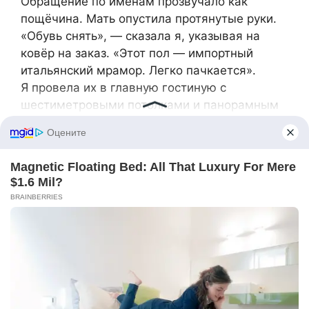
Обращение по именам прозвучало как
пощёчина. Мать опустила протянутые руки.
«Обувь снять», — сказала я, указывая на
ковёр на заказ. «Этот пол — импортный
итальянский мрамор. Легко пачкается».
Я провела их в главную гостиную с
шестиметровыми потолками и панорамным
видом на город. Они пытались выглядеть
безразличными, но тщетно. Сиенна поводила
рукой по бархатному креслу, проверила
донце хрустальной вазы в поисках бренда.
«Красиво», — сказала она, сочась завистью.
«Не слишком ли роскошно для одного
человека?»
«Для меня — идеально. Прошу, садитесь».
Они сели на диван. Я заняла одиночное
кресло напротив, создавая атмосферу
судебного слушания.