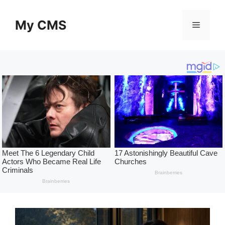
Skip
to
My CMS
Menu
content