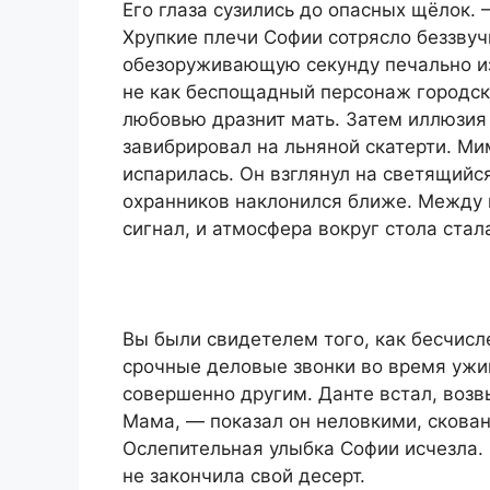
Его глаза сузились до опасных щёлок. —
Хрупкие плечи Софии сотрясло беззву
обезоруживающую секунду печально из
не как беспощадный персонаж городских
любовью дразнит мать. Затем иллюзия 
завибрировал на льняной скатерти. М
испарилась. Он взглянул на светящийся
охранников наклонился ближе. Между 
сигнал, и атмосфера вокруг стола ст
Вы были свидетелем того, как бесчис
срочные деловые звонки во время ужи
совершенно другим. Данте встал, возв
Мама, — показал он неловкими, скова
Ослепительная улыбка Софии исчезла. 
не закончила свой десерт.