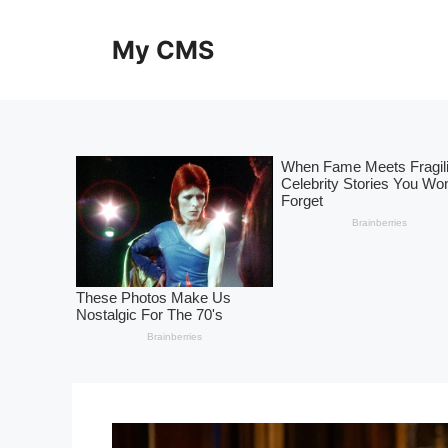
Skip
to
My CMS
content