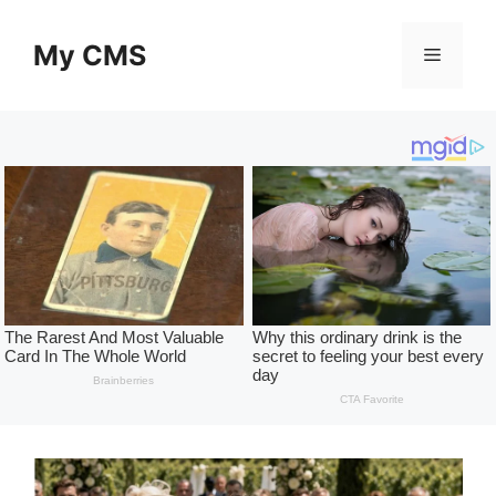
Skip
to
My CMS
Menu
content