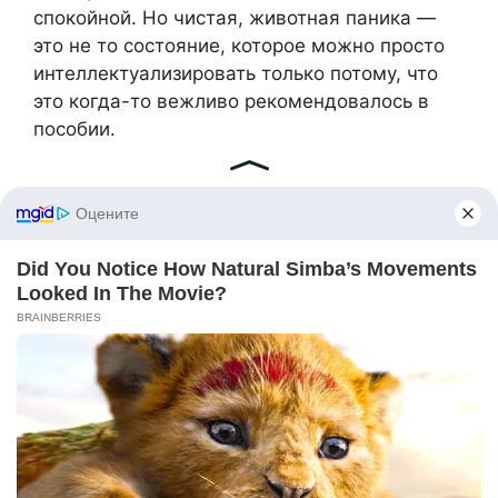
спокойной. Но чистая, животная паника —
это не то состояние, которое можно просто
интеллектуализировать только потому, что
это когда-то вежливо рекомендовалось в
пособии.
Наконец, сквозь туман боли, я уловила
слабый, приглушённый звук голосов,
шепчущих за тяжёлой дверью.
Поначалу я решила, что это слуховая
галлюцинация, вызванная истощением и
ужасом. Но потом чёткий, пронзительный
тембр голоса Лилиан прорвал преграду,
дрожа настоящей тревогой.
«Элена? Ты там?»
Я собрала все оставшиеся силы и ударила