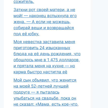
сожитель.
Заткни рот своей матери, а не
мой! — наконец вспыхнула его
жена. — А если не можешь,
собирай вещи и возвращайся
под её юбку.
Моя невестка заставила меня
приготовить 24 изысканных
блюда на её день рождения, что
обошлось мне в 1 475 долларов,
и прятала меня на кухне — но
карма быстро настигла её
Мой сын объявил, что женится
на моей 52-летней лучшей
подруге — я пыталась
улыбаться на свадьбе, пока он
не сказал: «Мама, есть кое-что,