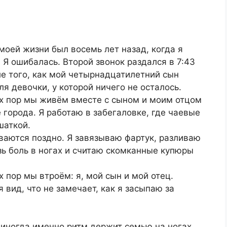
моей жизни был восемь лет назад, когда я
. Я ошибалась. Второй звонок раздался в 7:43
ле того, как мой четырнадцатилетний сын
я девочки, у которой ничего не осталось.
ех пор мы живём вместе с сыном и моим отцом
города. Я работаю в забегаловке, где чаевые
шаткой.
ваются поздно. Я завязываю фартук, разливаю
зь боль в ногах и считаю скомканные купюры
х пор мы втроём: я, мой сын и мой отец.
вид, что не замечает, как я засыпаю за
а иногда именно ритм держит семью на ногах.