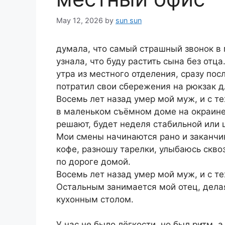
May 12, 2026
by
sun sun
думала, что самый страшный звонок в 
узнала, что буду растить сына без отца
утра из местного отделения, сразу пос
потратил свои сбережения на рюкзак дл
Восемь лет назад умер мой муж, и с т
в маленьком съёмном доме на окраине 
решают, будет неделя стабильной или 
Мои смены начинаются рано и заканчи
кофе, разношу тарелки, улыбаюсь скво
по дороге домой.
Восемь лет назад умер мой муж, и с те
Остальным занимается мой отец, делая 
кухонным столом.
У нас не было лёгкости, но был ритм, 