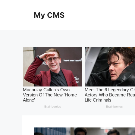
Skip
to
My CMS
content