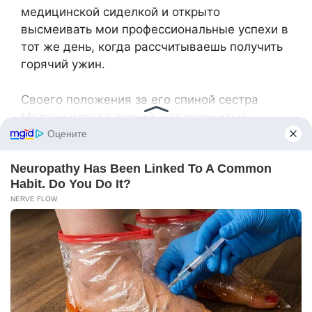
медицинской сиделкой и открыто
высмеивать мои профессиональные успехи в
тот же день, когда рассчитываешь получить
горячий ужин.
Своего положения за его спиной сестра
Мелани издала резкий, недоверчивый
смешок. «Она совсем сошла с ума.»
Я перевела взгляд, чтобы встретиться с ней
глазами через узкую щель в двери. «Ты
никогда не переедешь в этот дом, Мелани.»
Самодовольная улыбка мгновенно исчезла с
её лица.
Диана, почувствовав потерю контроля,
агрессивно шагнула вперёд, излучая всю
властную, возвышенную возмущённость
пожилой женщины, которая десятилетиями
успешно запугивала слабых, заставляя их