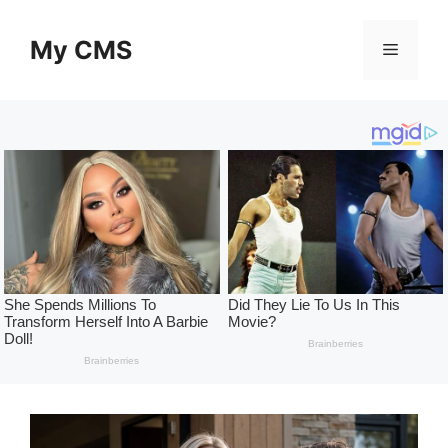
Skip
to
My CMS
Menu
content