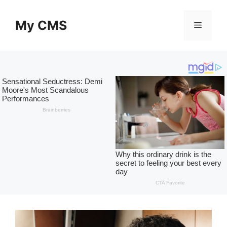
Skip
to
My CMS
Menu
content