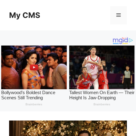
Skip
to
My CMS
Menu
content