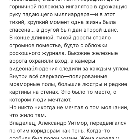
горничной положила ингалятор в дрожащую
руку падающего миллиардера—и в этот
тихий, хрупкий момент одна жизнь была
спасена… а другой был дан второй шанс.
В конце длинной, тихой дороги стояло
огромное поместье, будто с обложки
роскошного журнала. Высокие железные
ворота охраняли вход, а камеры
видеонаблюдения следили за каждым углом.
Внутри всё сверкало—полированные
мраморные полы, большие люстры и редкие
картины на стенах. Это было то место, о
котором люди мечтают.
Но никто никогда не мечтал о том молчании,
что жило там.
Владелец, Александр Уитмор, передвигался
по этим коридорам как тень. Когда-то
особняк был полон жизни. Жена сидела у