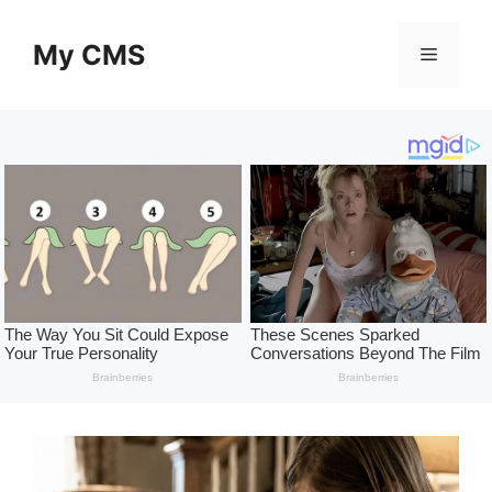
Skip
to
My CMS
Menu
content