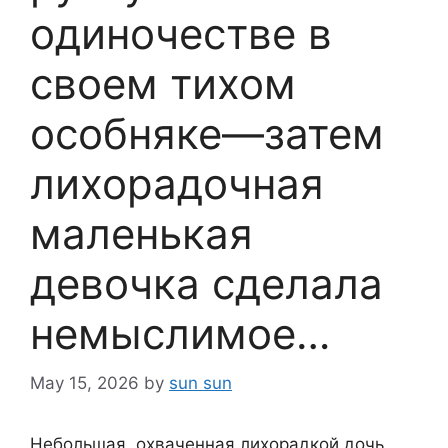
одиночестве в
своем тихом
особняке—затем
лихорадочная
маленькая
девочка сделала
немыслимое…
May 15, 2026
by
sun sun
Небольшая, охваченная лихорадкой дочь