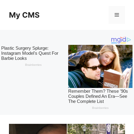
Skip
to
My CMS
Menu
content