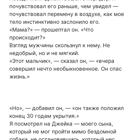
почувствовал его раньше, чем увидел —
почувствовал перемену в воздухе, как мое
тело инстинктивно заслонило его.
«Мама?» — прошептал он. «Что
происходит?»
Взгляд мужчины скользнул к нему. Не
недобрый, но и не мягкий.
«Этот мальчик», — сказал он, — «вчера
совершил нечто необыкновенное. Он спас
жизнь.»
«Но», — добавил он, — «он также положил
конец 30 годам укрытия.»
Я посмотрел на Джейка — моего сына,
который не мог пройти мимо бездомной
собаки, не остановившись, который нес