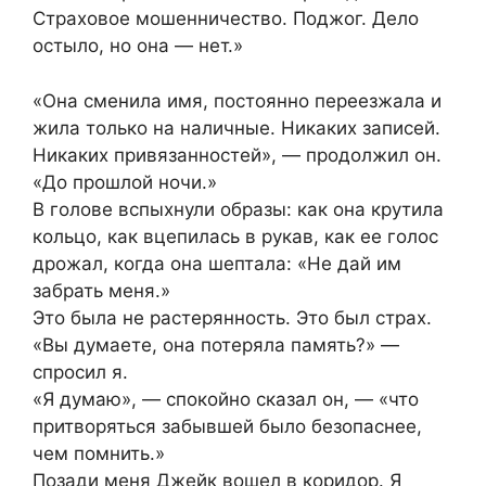
Страховое мошенничество. Поджог. Дело
остыло, но она — нет.»
«Она сменила имя, постоянно переезжала и
жила только на наличные. Никаких записей.
Никаких привязанностей», — продолжил он.
«До прошлой ночи.»
В голове вспыхнули образы: как она крутила
кольцо, как вцепилась в рукав, как ее голос
дрожал, когда она шептала: «Не дай им
забрать меня.»
Это была не растерянность. Это был страх.
«Вы думаете, она потеряла память?» —
спросил я.
«Я думаю», — спокойно сказал он, — «что
притворяться забывшей было безопаснее,
чем помнить.»
Позади меня Джейк вошел в коридор. Я