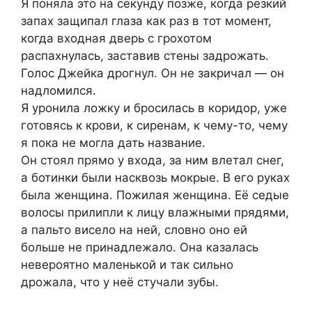
Я поняла это на секунду позже, когда резкий
запах защипал глаза как раз в тот момент,
когда входная дверь с грохотом
распахнулась, заставив стены задрожать.
Голос Джейка дрогнул. Он не закричал — он
надломился.
Я уронила ложку и бросилась в коридор, уже
готовясь к крови, к сиренам, к чему-то, чему
я пока не могла дать название.
Он стоял прямо у входа, за ним влетал снег,
а ботинки были насквозь мокрые. В его руках
была женщина. Пожилая женщина. Её седые
волосы прилипли к лицу влажными прядями,
а пальто висело на ней, словно оно ей
больше не принадлежало. Она казалась
невероятно маленькой и так сильно
дрожала, что у неё стучали зубы.