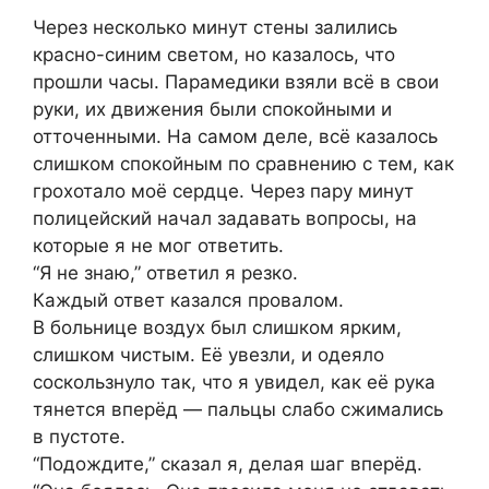
Через несколько минут стены залились
красно-синим светом, но казалось, что
прошли часы. Парамедики взяли всё в свои
руки, их движения были спокойными и
отточенными. На самом деле, всё казалось
слишком спокойным по сравнению с тем, как
грохотало моё сердце. Через пару минут
полицейский начал задавать вопросы, на
которые я не мог ответить.
“Я не знаю,” ответил я резко.
Каждый ответ казался провалом.
В больнице воздух был слишком ярким,
слишком чистым. Её увезли, и одеяло
соскользнуло так, что я увидел, как её рука
тянется вперёд — пальцы слабо сжимались
в пустоте.
“Подождите,” сказал я, делая шаг вперёд.