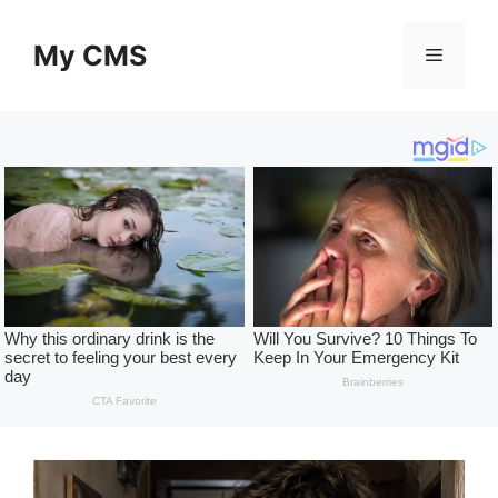
Skip
to
My CMS
Menu
content