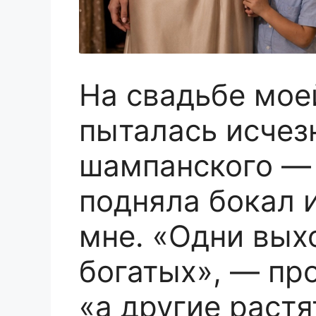
На свадьбе мое
пыталась исчез
шампанского — 
подняла бокал 
мне. «Одни вых
богатых», — пр
«а другие растя