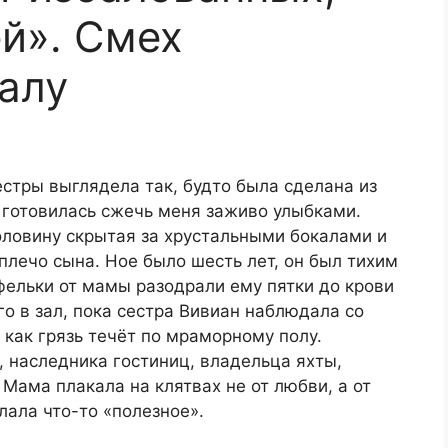
й». Смех
залу
стры выглядела так, будто была сделана из
 готовилась сжечь меня заживо улыбками.
оловину скрытая за хрустальными бокалами и
плечо сына. Ное было шесть лет, он был тихим
фельки от мамы разодрали ему пятки до крови
го в зал, пока сестра Вивиан наблюдала со
, как грязь течёт по мраморному полу.
 наследника гостиниц, владельца яхты,
Мама плакала на клятвах не от любви, а от
лала что-то «полезное».