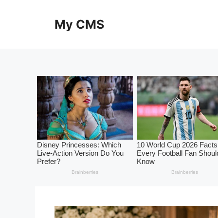
Skip
to
My CMS
content