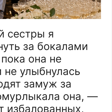
й сестры я
нуть за бокалами
пока она не
и не улыбнулась
одят замуж за
омурлыкала она, —
т избалованных,