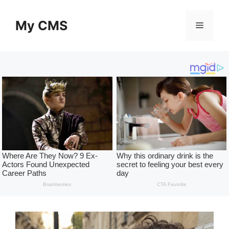
Skip
to
My CMS
Menu
content