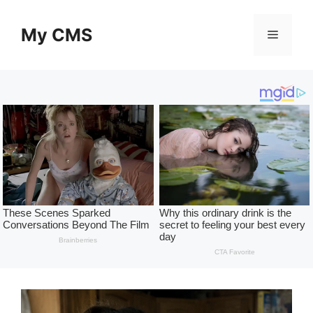
Skip
to
My CMS
Menu
content