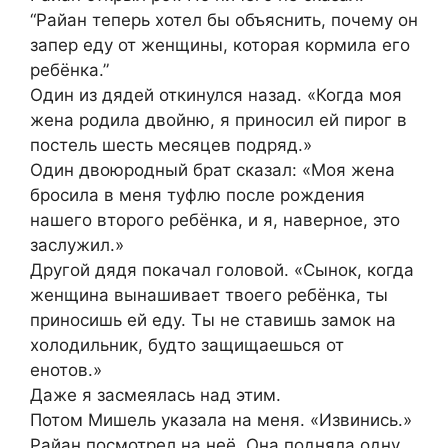
“Райан теперь хотел бы объяснить, почему он
запер еду от женщины, которая кормила его
ребёнка.”
Один из дядей откинулся назад. «Когда моя
жена родила двойню, я приносил ей пирог в
постель шесть месяцев подряд.»
Один двоюродный брат сказал: «Моя жена
бросила в меня туфлю после рождения
нашего второго ребёнка, и я, наверное, это
заслужил.»
Другой дядя покачал головой. «Сынок, когда
женщина вынашивает твоего ребёнка, ты
приносишь ей еду. Ты не ставишь замок на
холодильник, будто защищаешься от
енотов.»
Даже я засмеялась над этим.
Потом Мишель указала на меня. «Извинись.»
Райан посмотрел на неё. Она подняла одну