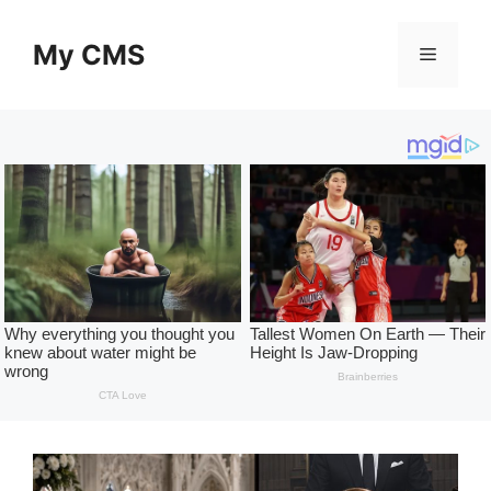
Skip
to
My CMS
Menu
content