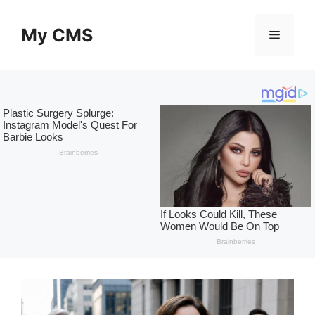
Skip
to
My CMS
Menu
content