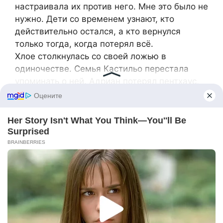
настраивала их против него. Мне это было не
нужно. Дети со временем узнают, кто
действительно остался, а кто вернулся
только тогда, когда потерял всё.
Хлое столкнулась со своей ложью в
одиночестве. Семья Кастильо перестала
упоминать о ней. Адриан потерял пентхаус,
большую часть своих денег и утешение
возвращаться домой, где когда-то две
маленькие голосами бежали навстречу,
крича,
«Папа!»
Я никогда не радовалась его краху. Я просто
поняла что-то важное. Иногда
справедливость не приходит громко — с