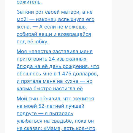
сожитель.
Заткни рот своей матери, а не
мой! — наконец вспыхнула его
жена. — А если не можешь,
собирай вещи и возвращайся
под её юбку.
Моя невестка заставила меня
приготовить 24 изысканных
блюда на её день рождения, что
обошлось мне в 1 475 долларов,
и прятала меня на кухне — но
карма быстро настигла её
Мой сын объявил, что женится
на моей 52-летней лучшей
подруге — я пыталась
улыбаться на свадьбе, пока он
не сказал: «Мама, есть кое-что,