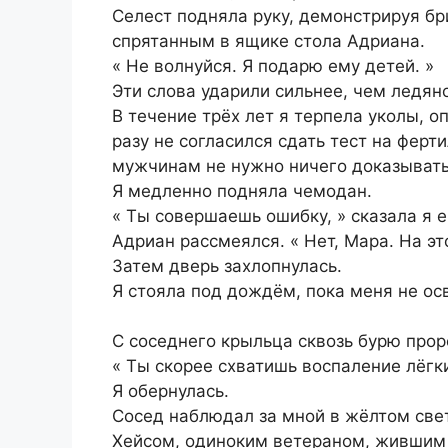
Селест подняла руку, демонстрируя б
спрятанным в ящике стола Адриана.
« Не волнуйся. Я подарю ему детей. »
Эти слова ударили сильнее, чем ледян
В течение трёх лет я терпела уколы, о
разу не согласился сдать тест на ферт
мужчинам не нужно ничего доказывать
Я медленно подняла чемодан.
« Ты совершаешь ошибку, » сказала я е
Адриан рассмеялся. « Нет, Мара. На эт
Затем дверь захлопнулась.
Я стояла под дождём, пока меня не ос
С соседнего крыльца сквозь бурю прор
« Ты скорее схватишь воспаление лёгк
Я обернулась.
Сосед наблюдал за мной в жёлтом свет
Хейсом, одиноким ветераном, жившим 