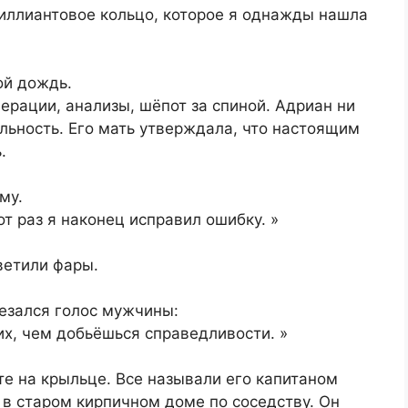
риллиантовое кольцо, которое я однажды нашла
ой дождь.
перации, анализы, шёпот за спиной. Адриан ни
ильность. Его мать утверждала, что настоящим
.
му.
от раз я наконец исправил ошибку. »
ветили фары.
езался голос мужчины:
их, чем добьёшься справедливости. »
е на крыльце. Все называли его капитаном
в старом кирпичном доме по соседству. Он