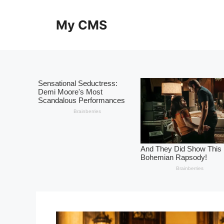
Skip
to
My CMS
content