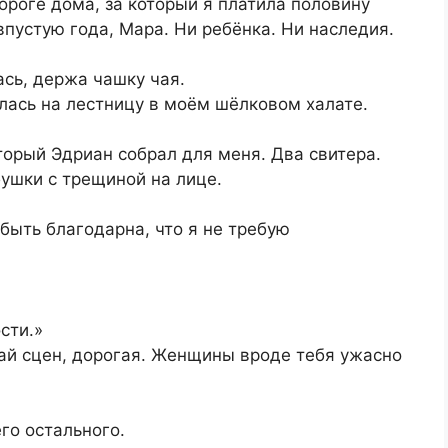
пороге дома, за который я платила половину
впустую года, Мара. Ни ребёнка. Ни наследия.
ась, держа чашку чая.
лась на лестницу в моём шёлковом халате.
торый Эдриан собрал для меня. Два свитера.
ушки с трещиной на лице.
быть благодарна, что я не требую
сти.»
вай сцен, дорогая. Женщины вроде тебя ужасно
го остального.