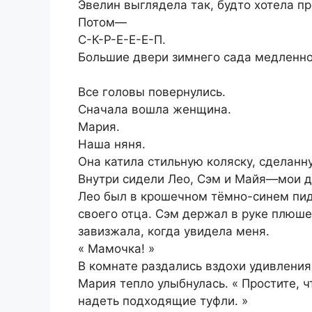
Эвелин выглядела так, будто хотела п
Потом—
С-К-Р-Е-Е-Е-П.
Большие двери зимнего сада медленно
Все головы повернулись.
Сначала вошла женщина.
Мария.
Наша няня.
Она катила стильную коляску, сделанн
Внутри сидели Лео, Сэм и Майя—мои д
Лео был в крошечном тёмно-синем пид
своего отца. Сэм держал в руке плюше
завизжала, когда увидела меня.
« Мамочка! »
В комнате раздались вздохи удивления
Мария тепло улыбнулась. « Простите, ч
надеть подходящие туфли. »