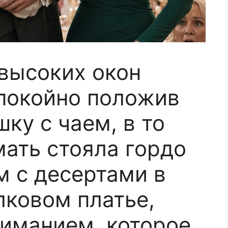
 высоких окон
спокойно положив
шку с чаем, в то
мать стояла гордо
м с десертами в
ковом платье,
иманием, которое