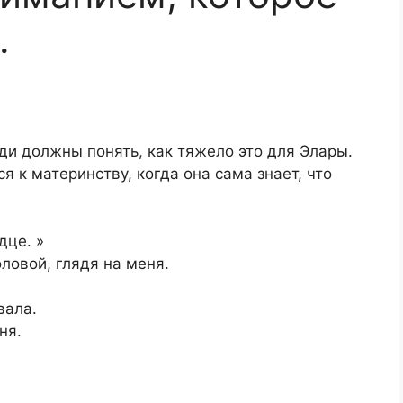
.
юди должны понять, как тяжело это для Элары.
я к материнству, когда она сама знает, что
дце. »
ловой, глядя на меня.
вала.
ня.