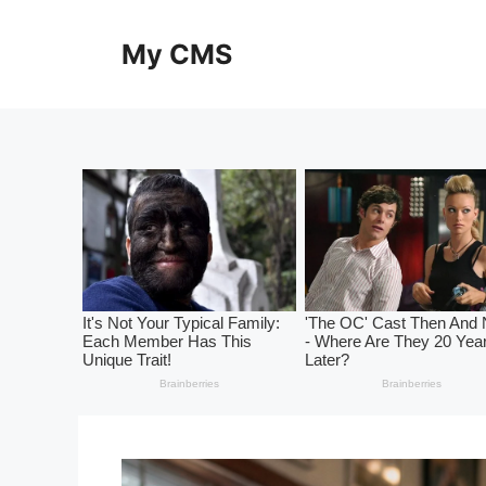
Skip
to
My CMS
content