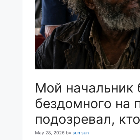
Мой начальник 
бездомного на 
подозревал, кт
May 28, 2026
by
sun sun