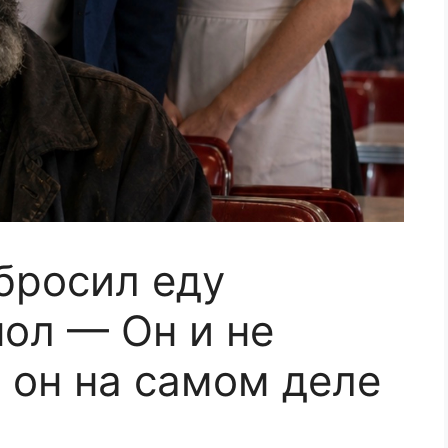
бросил еду
пол — Он и не
о он на самом деле