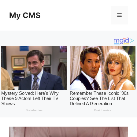
Skip
to
My CMS
Menu
content