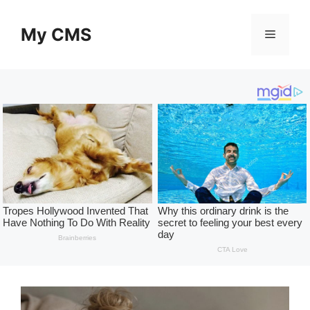
Skip
to
My CMS
Menu
content